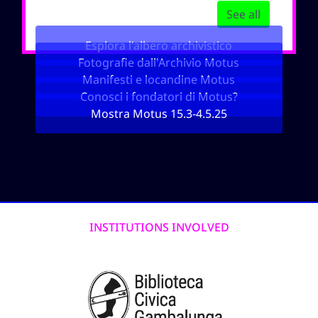
See all
Esplora l'albero archivistico
Fotografie dall'Archivio Motus
Manifesti e locandine Motus
Conosci i fondatori di Motus?
Mostra Motus 15.3-4.5.25
INSTITUTIONS INVOLVED