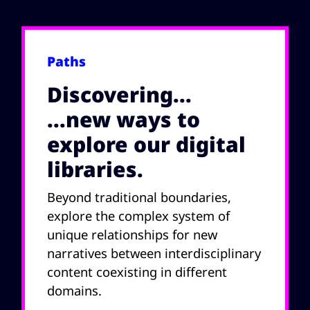
spettacolo,
da più serie
Nicolò
progetto,
dell'Archivio
conservati a
performanc
Motus,
Casa Motus,
e o
aggregati in
residenza
Paths
installazione
ordine
della
.
cronologico
Compagnia
Discovering...
per singolo
teatrale a
...new ways to
spettacolo,
San
progetto,
Giovanni in
explore our digital
performanc
Marignano.
libraries.
e o
installazione
Beyond traditional boundaries,
.
explore the complex system of
unique relationships for new
narratives between interdisciplinary
content coexisting in different
domains.